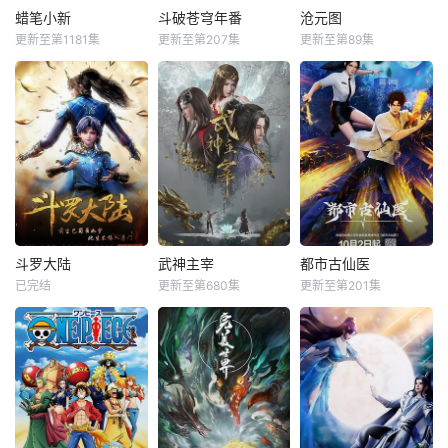
蜡笔小新
斗破苍穹年番
沧元图
更新至第1181集
更新至第207集
更新至第89集
斗罗大陆
武神主宰
都市古仙医
已完结
更新至第680集
更新至第201集