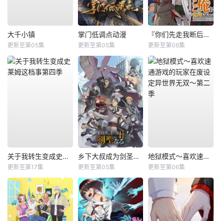
大千小镇
掌门低调点动漫
『你们先走我断后』，于是10年后我成为了传说
更新至第05集
更新至第05集
更新至第06集
关于我转生变成史莱姆这档事第四季
乡下大叔成为剑圣第二季
地狱模式～喜欢速通游戏的玩家在废设定异世界无双～第二季
更新至第17集
更新至第05集
更新至第06集