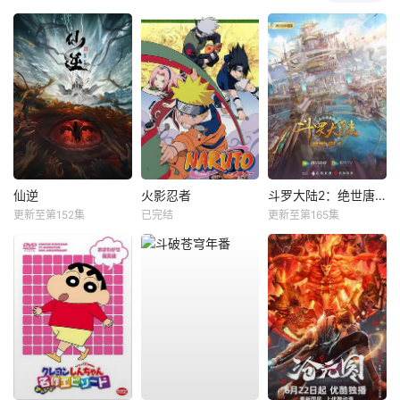
仙逆
火影忍者
斗罗大陆2：绝世唐门
更新至第152集
已完结
更新至第165集