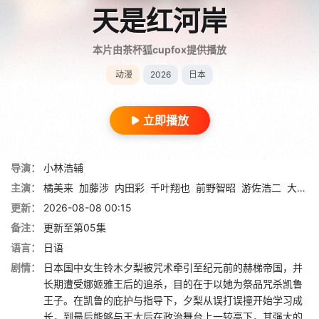
天是红河岸
本片由茶杯狐cupfox提供播放
动漫
2026
日本
立即播放
导演：
小林浩辅
主演：
橘美来
加藤涉
内田彩
千叶翔也
前野智昭
游佐浩二
大野智敬
更新：
2026-08-08 00:15
备注：
更新至第05集
语言：
日语
剧情：
日本国中女生铃木夕梨被咒术牵引至纪元前的赫梯帝国，并
长期遭受娜姬雅王后的追杀，目的在于以她为祭品咒杀凯鲁
王子。在凯鲁的庇护与指导下，夕梨从误打误撞开始学习成
长，到最后能够与王太后在政治舞台上一较高下，其强大的