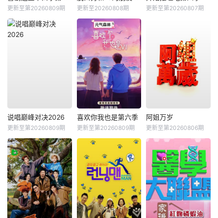
更新至第20260809期
更新至20260808期
更新至第20260807期
说唱巅峰对决2026
喜欢你我也是第六季
阿姐万岁
更新至第20260809期
更新至第20260809期
更新至第20260806期