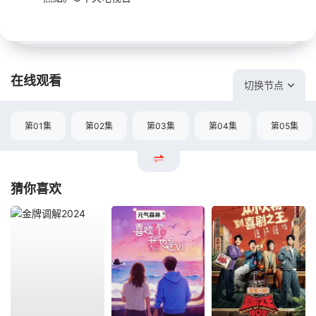
在线观看
切换节点
第01集
第02集
第03集
第04集
第05集
猜你喜欢