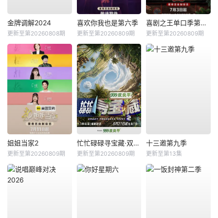
金牌调解2024
喜欢你我也是第六季
喜剧之王单口季第三季
更新至第20260808期
更新至第20260809期
更新至第20260809期
姐姐当家2
忙忙碌碌寻宝藏·双人成行季
十三邀第九季
更新至第20260809期
更新至第20260809期
更新至第13集