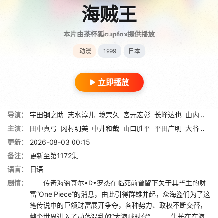
海贼王
本片由茶杯狐cupfox提供播放
动漫
1999
日本
立即播放
导演：
宇田钢之助
志水淳儿
境宗久
宮元宏彰
长峰达也
山内重保
主演：
田中真弓
冈村明美
中井和哉
山口胜平
平田广明
大谷育江
更新：
2026-08-03 00:15
备注：
更新至第1172集
语言：
日语
剧情：
传奇海盗哥尔•D•罗杰在临死前曾留下关于其毕生的财
富“One Piece”的消息，由此引得群雄并起，众海盗们为了这
笔传说中的巨额财富展开争夺，各种势力、政权不断交替，
整个世界进入了动荡混乱的“大海贼时代”。 生长在东海