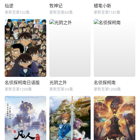
仙逆
牧神记
蜡笔小新
更新至第152集
更新至第94集
更新至第1181集
名侦探柯南日语版
光阴之外
名侦探柯南
更新至第1269集
更新至第34集
更新至第1269集