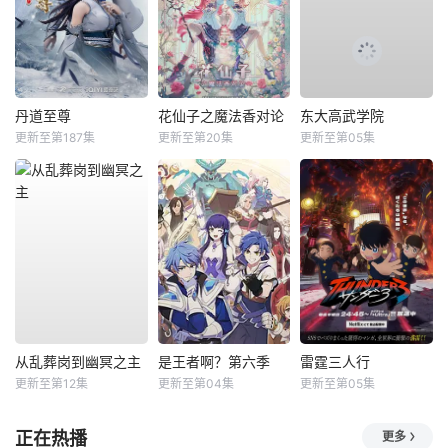
丹道至尊
花仙子之魔法香对论
东大高武学院
更新至第187集
更新至第20集
更新至第05集
从乱葬岗到幽冥之主
是王者啊？第六季
雷霆三人行
更新至第12集
更新至第04集
更新至第05集
正在热播
更多