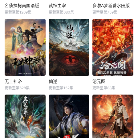
名侦探柯南国语版
武神主宰
多啦A梦新番水田版
更新至第1269集
更新至第680集
更新至第759集
无上神帝
仙逆
沧元图
更新至第628集
更新至第152集
更新至第88集