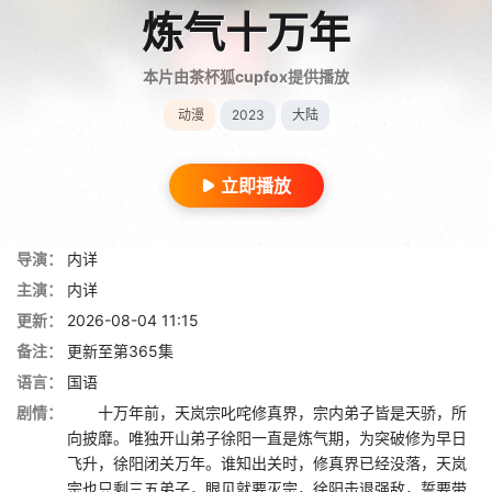
炼气十万年
本片由茶杯狐cupfox提供播放
动漫
2023
大陆
立即播放
导演：
内详
主演：
内详
更新：
2026-08-04 11:15
备注：
更新至第365集
语言：
国语
剧情：
十万年前，天岚宗叱咤修真界，宗内弟子皆是天骄，所
向披靡。唯独开山弟子徐阳一直是炼气期，为突破修为早日
飞升，徐阳闭关万年。谁知出关时，修真界已经没落，天岚
宗也只剩三五弟子，眼见就要灭宗，徐阳击退强敌，誓要带