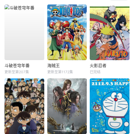
斗破苍穹年番
海贼王
火影忍者
更新至第207集
更新至第1172集
已完结