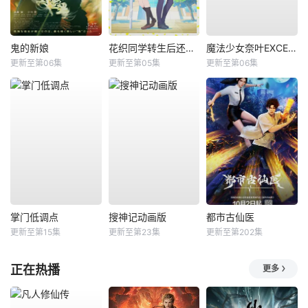
鬼的新娘
花织同学转生后还是想干架
魔法少女奈叶EXCEEDS Gun Blaze Vengeance
更新至第06集
更新至第05集
更新至第06集
掌门低调点
搜神记动画版
都市古仙医
更新至第15集
更新至第23集
更新至第202集
正在热播
更多