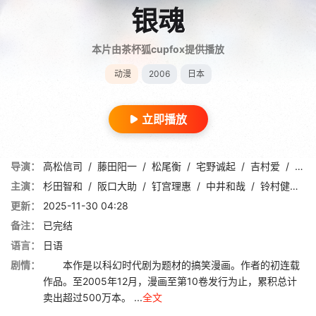
银魂
本片由茶杯狐cupfox提供播放
动漫
2006
日本
立即播放
导演：
高松信司
/
藤田阳一
/
松尾衡
/
宅野诚起
/
吉村爱
/
小仓
主演：
杉田智和
/
阪口大助
/
钉宫理惠
/
中井和哉
/
铃村健一
/
更新：
2025-11-30 04:28
备注：
已完结
语言：
日语
剧情：
本作是以科幻时代剧为题材的搞笑漫画。作者的初连载
作品。至2005年12月，漫画至第10卷发行为止，累积总计
卖出超过500万本。 ...
全文