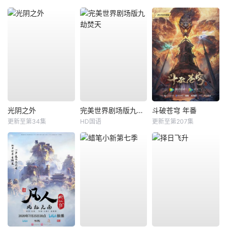
光阴之外
完美世界剧场版九劫焚天
斗破苍穹 年番
更新至第34集
HD国语
更新至第207集