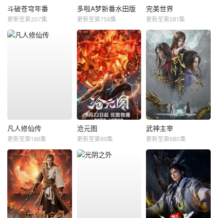
斗破苍穹年番
多啦A梦新番水田版
完美世界
更新至第207集
更新至第759集
更新至第281集
凡人修仙传
沧元图
武神主宰
更新至第186集
更新至第89集
更新至第680集