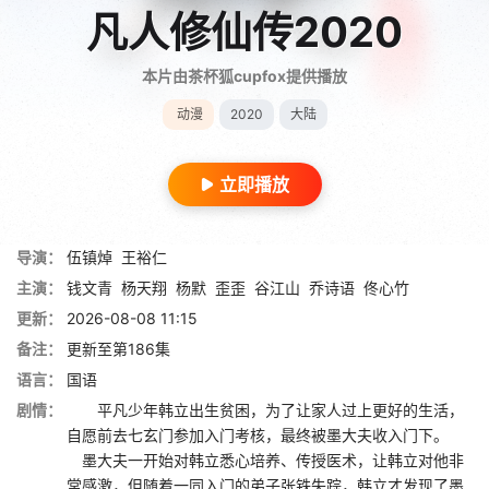
凡人修仙传2020
本片由茶杯狐cupfox提供播放
动漫
2020
大陆
立即播放
导演：
伍镇焯
王裕仁
主演：
钱文青
杨天翔
杨默
歪歪
谷江山
乔诗语
佟心竹
更新：
2026-08-08 11:15
备注：
更新至第186集
语言：
国语
剧情：
平凡少年韩立出生贫困，为了让家人过上更好的生活，
自愿前去七玄门参加入门考核，最终被墨大夫收入门下。
墨大夫一开始对韩立悉心培养、传授医术，让韩立对他非
常感激，但随着一同入门的弟子张铁失踪，韩立才发现了墨