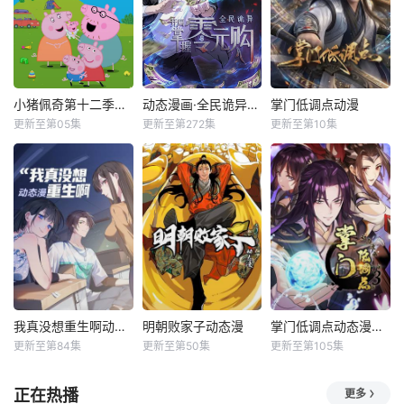
小猪佩奇第十二季国语
动态漫画·全民诡异：开局掌握零元购
掌门低调点动漫
更新至第05集
更新至第272集
更新至第10集
我真没想重生啊动态漫
明朝败家子动态漫
掌门低调点动态漫第三季动态漫
更新至第84集
更新至第50集
更新至第105集
正在热播
更多