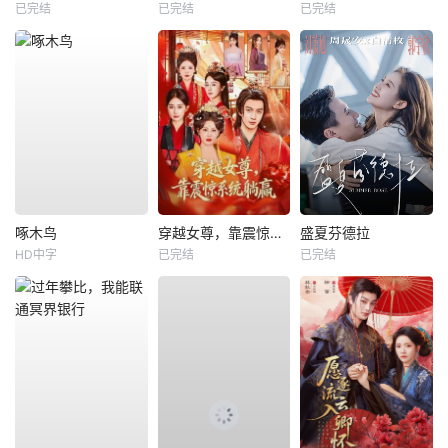
已完结
已完结
已完结
啄木鸟
穿越女尊，靠震惊系统躺赢
盛夏芬德拉
HD中字
已完结
已完结