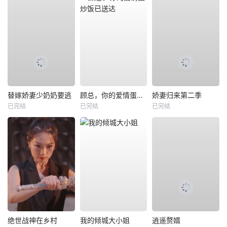
替嫁娇妻少奶奶要逃
顾总，你的爱情蛋炒饭已送达
娇妻归来第二季
已完结
已完结
已完结
绝世战神在乡村
我的倾城大小姐
逍遥赘婿