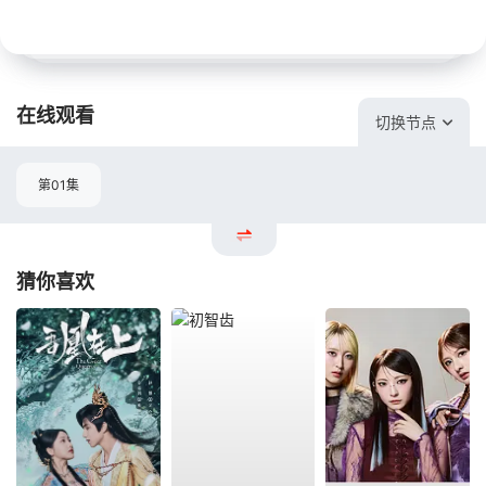
在线观看
切换节点
第01集
猜你喜欢