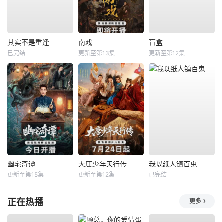
其实不是重逢
南戏
盲盒
已完结
更新至第13集
更新至第12集
幽宅奇谭
大唐少年天行传
我以纸人镇百鬼
更新至第15集
更新至第12集
已完结
正在热播
更多