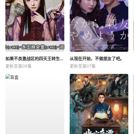
如果不良激战区的四天王转生成了偶像团体？
从现在开始，不做朋友了吧。
更新至第09集
更新至第07集