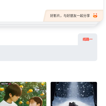
好影片，与好朋友一起分享
线路一