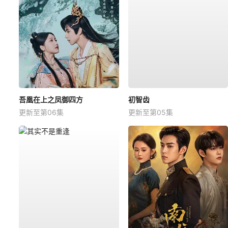
吾凰在上之凤御四方
初智齿
更新至第06集
更新至第05集