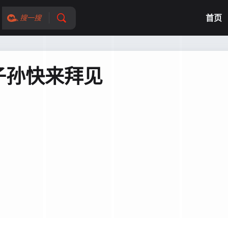
首页
搜一搜
子孙快来拜见