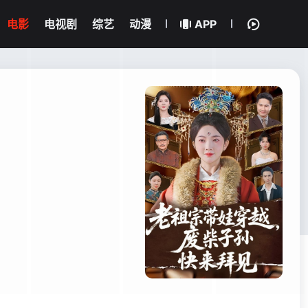
电影
电视剧
综艺
动漫
APP