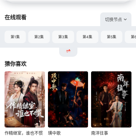
在线观看
切换节点
第1集
第2集
第3集
第4集
第5集
第
猜你喜欢
作精继室，谁也不惯
璜中歌
南洋往事