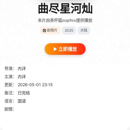
曲尽星河灿
本片由茶杯狐cupfox提供播放
剧情片
2025
大陆
立即播放
导演：
内详
主演：
内详
更新：
2026-05-01 23:15
备注：
已完结
语言：
国语
剧情：