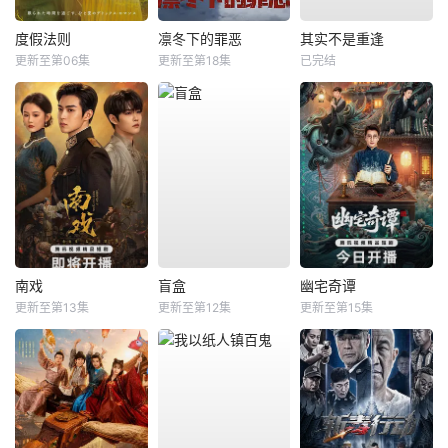
度假法则
凛冬下的罪恶
其实不是重逢
更新至第06集
更新至第18集
已完结
南戏
盲盒
幽宅奇谭
更新至第13集
更新至第12集
更新至第15集