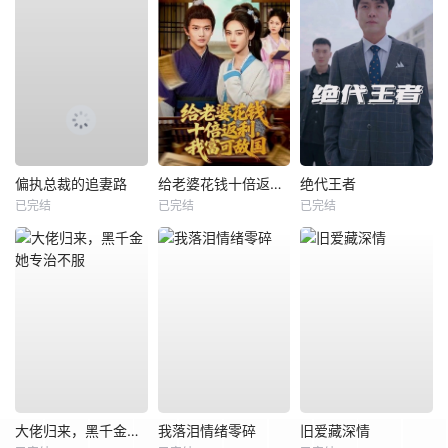
偏执总裁的追妻路
给老婆花钱十倍返利，我富可敌国
绝代王者
已完结
已完结
已完结
大佬归来，黑千金她专治不服
我落泪情绪零碎
旧爱藏深情