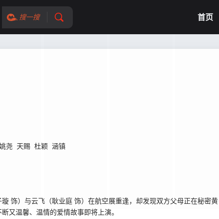
首页
搜一搜
姚尧
天赐
杜颖
涵镇
璇 饰）与云飞（耿业庭 饰）在航空展重逢，却发现双方父母正在秘密
不断又温馨、温情的爱情故事即将上演。