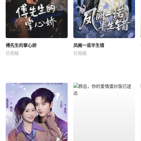
傅先生的掌心娇
凤阙一诺半生错
已完结
已完结