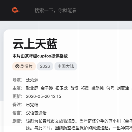
云上天蓝
本片由茶杯狐cupfox提供播放
剧情片
2026
中国大陆
导演：
沈沁源
主演：
耿业庭
金子璇
扣卫龙
苗博
祁晨
姚懿纯
句号
刘亚津
更新：
2026-05-20 12:15
备注：
已完结
语言：
汉语普通话
剧情：
该剧为长春城市文旅微短剧。当年奇怪分手的蓝小川（金子
妹。与此同时，围绕航空模型保护的风波迭起，一出冲突