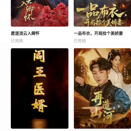
愿逐流云入卿怀
一品布衣，开局捡个美娇妻
已完结
已完结