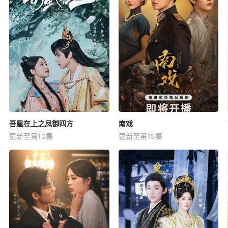
吾凰在上之凤御四方
南戏
更新至第10集
更新至第15集