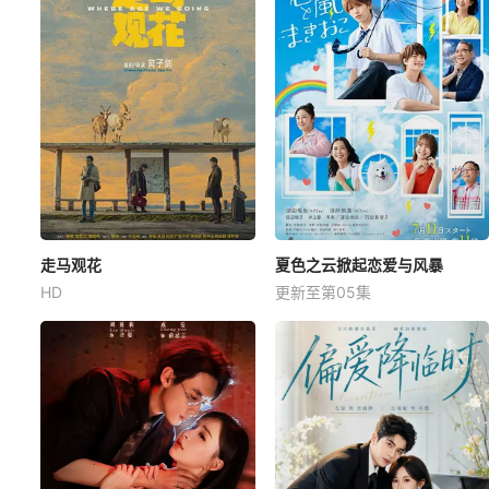
走马观花
夏色之云掀起恋爱与风暴
HD
更新至第05集