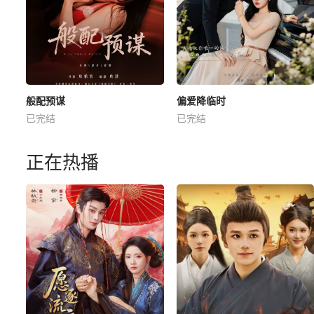
般配预谋
偏爱降临时
已完结
已完结
正在热播