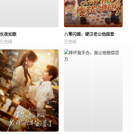
长夜如歌
八零闪婚，硬汉老公他超爱
已完结
已完结