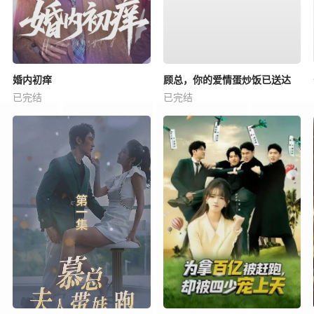
婚内初痒
顾总，你的爱情蛋炒饭已送达
已完结
已完结