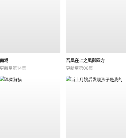
南戏
吾凰在上之凤御四方
更新至第14集
更新至第08集