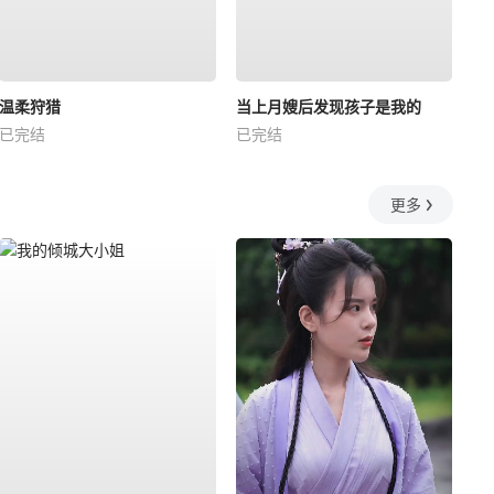
温柔狩猎
当上月嫂后发现孩子是我的
已完结
已完结
更多