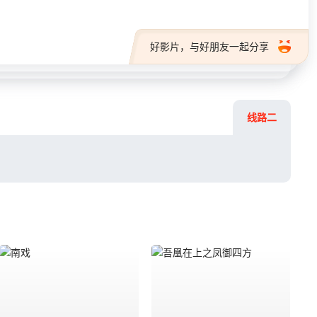
好影片，与好朋友一起分享
线路二