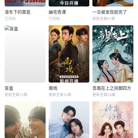
凛冬下的罪恶
幽宅奇谭
一旦被发现就完了
已完结
已完结
更新至第01集
盲盒
南戏
吾凰在上之凤御四方
更新至第13集
更新至第14集
更新至第08集