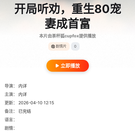
开局听劝，重生80宠
妻成首富
本片由茶杯狐cupfox提供播放
剧情片
0
立即播放
导演：
内详
主演：
内详
更新：
2026-04-10 12:15
备注：
已完结
语言：
剧情：