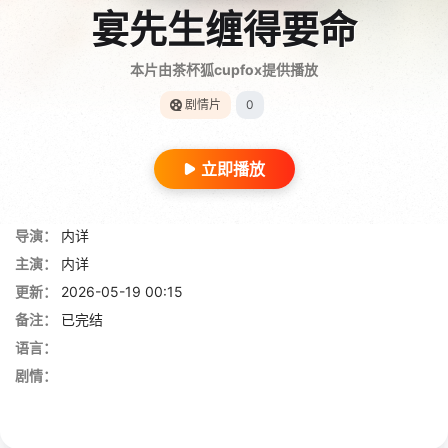
宴先生缠得要命
本片由茶杯狐cupfox提供播放
剧情片
0
立即播放
导演：
内详
主演：
内详
更新：
2026-05-19 00:15
备注：
已完结
语言：
剧情：