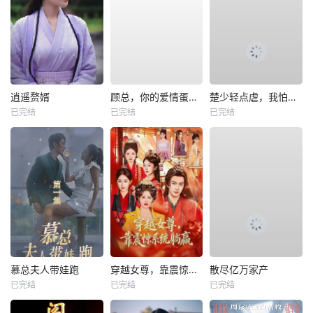
逍遥赘婿
顾总，你的爱情蛋炒饭已送达
楚少轻点虐，我怕夫人受不住
已完结
已完结
已完结
慕总夫人带娃跑
穿越女尊，靠震惊系统躺赢
散尽亿万家产
已完结
已完结
已完结