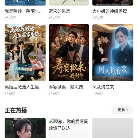
我是陪诊，陪陌生的你等一个结果
迟来的热恋
大小姐的神级保镖
已完结
已完结
已完结
离婚后激活人生赢家系统
寿宴掀桌，隐忍四年我封神
风从海底来
已完结
已完结
已完结
正在热播
更多