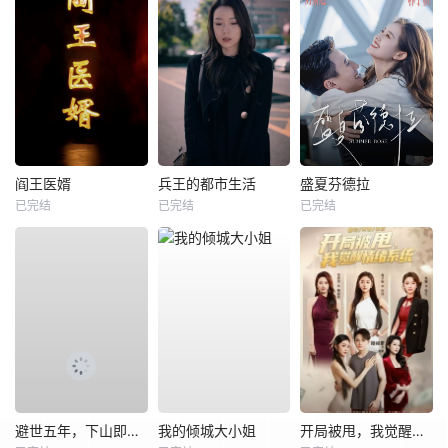
阎王医婿
兵王的都市生活
盛夏芬德拉
已完结
已完结
已完结
避世五年，下山即无敌
我的倾城大小姐
开局被甩，我觉醒情绪系统