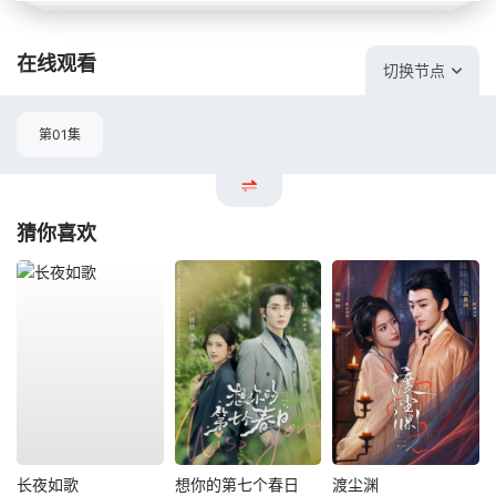
在线观看
切换节点
第01集
猜你喜欢
长夜如歌
想你的第七个春日
渡尘渊