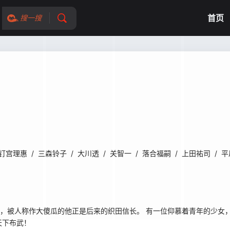
首页
搜一搜
钉宫理惠
/
三森铃子
/
大川透
/
关智一
/
落合福嗣
/
上田祐司
/
平
，被人称作大傻瓜的他正是后来的织田信长。 有一位仰慕着青年的少女
天下布武！