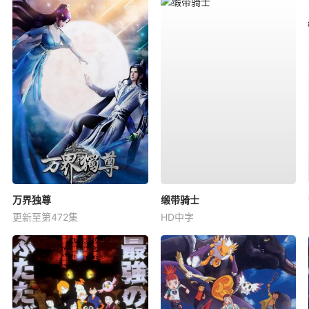
万界独尊
缎带骑士
更新至第472集
HD中字