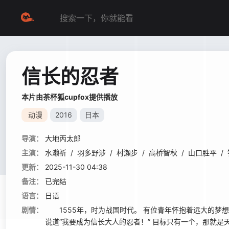
信长的忍者
本片由茶杯狐cupfox提供播放
动漫
2016
日本
导演：
大地丙太郎
主演：
水濑祈
/
羽多野涉
/
村瀬步
/
高桥智秋
/
山口胜平
/
更新：
2025-11-30 04:38
备注：
已完结
语言：
日语
剧情：
1555年，时为战国时代。 有位青年怀抱着远大的梦想
说道“我要成为信长大人的忍者！” 目标只有一个，那就是