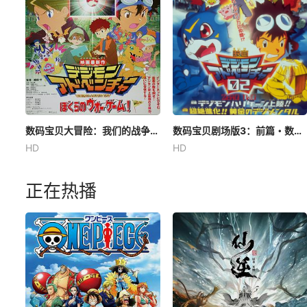
数码宝贝大冒险：我们的战争游戏！
数码宝贝剧场版3：前篇・数码兽飓风登陆！！后篇・超绝进化！
HD
HD
正在热播