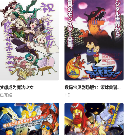
梦想成为魔法少女
数码宝贝剧场版1：滚球兽诞生之谜
已完结
HD