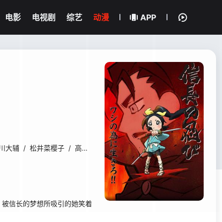
电影
电视剧
综艺
动漫
APP
川大辅
/
松井菜樱子
/
高木涉
/
立花慎之介
/
置鲇龙太郎
/
桧山修
，被信长的梦想所吸引的她笑着