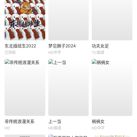
东北插班生2022
梦见狮子2024
功夫女足
已完结
HD中字
TC国语
非传统浪漫关系
上一当
祸祸女
HD
HD国语
HD中字