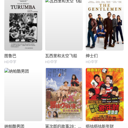
图鲁巴
瓦西里和太空飞船
绅士们
HD中字
HD中字
HD中字
纳帕酷男团
寅次郎的故事28：寅次郎纸帆船
呖咕呖咕新年财