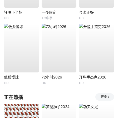
狂唱下半场
一夜限定
今晚正好
HD
TC中字
HD
低弧慢球
72小时2026
开膛手杰克2026
HD
HD
HD
正在热播
更多