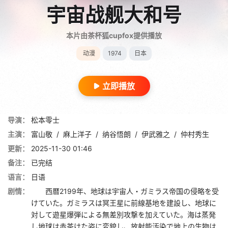
宇宙战舰大和号
本片由茶杯狐cupfox提供播放
动漫
1974
日本
立即播放
导演：
松本零士
主演：
富山敬
/
麻上洋子
/
纳谷悟朗
/
伊武雅之
/
仲村秀生
更新：
2025-11-30 01:46
备注：
已完结
语言：
日语
剧情：
西暦2199年、地球は宇宙人・ガミラス帝国の侵略を受
けていた。ガミラスは冥王星に前線基地を建設し、地球に
対して遊星爆弾による無差別攻撃を加えていた。海は蒸発
し地球は赤茶けた姿に変貌し、放射能汚染で地上の生物は