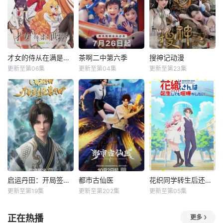
才女的侍从在满是高岭之花的贵族学校暗中照顾（毫无生活自理能力的）学院第一大小姐
茶啊二中第六季
搜神记动漫
更新至第06集
更新至第04集
更新至第23集
启运丹田：开局签到至尊丹田
都市古仙医
花织同学转生后还是想干架
更新至第19集
更新至第202集
更新至第05集
正在热播
更多