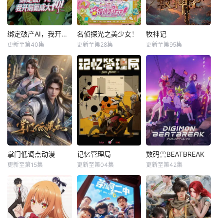
绑定破产AI，我开局氪成大神动态漫
名侦探光之美少女！
牧神记
更新至第40集
更新至第28集
更新至第95集
掌门低调点动漫
记忆管理局
数码兽BEATBREAK
更新至第15集
更新至第04集
更新至第42集