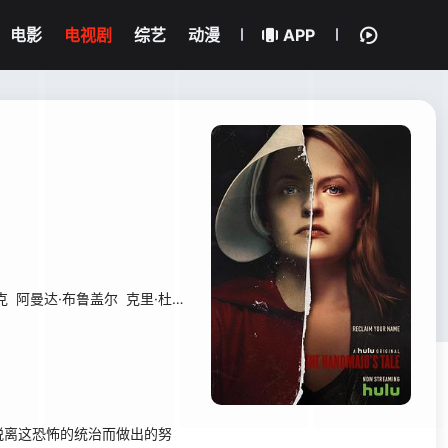
电影
电视剧
综艺
动漫
APP
克
阿曼达·布鲁盖尔
克里·杜瓦尔
O·T·法格本
切莉·琼斯
西德妮·斯威尼
离这恐怖的统治而做出的努