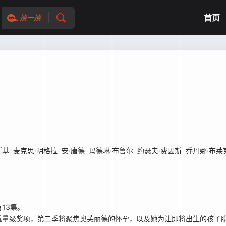
首页
搜一搜
斯基
麦克思·明格拉
安·唐德
玛德琳·布鲁尔
约瑟夫·费因斯
乔丹娜·布莱
13集。
量级奖项，第二季将聚焦奥芙丽德的怀孕，以及她为让即将出生的孩子脱