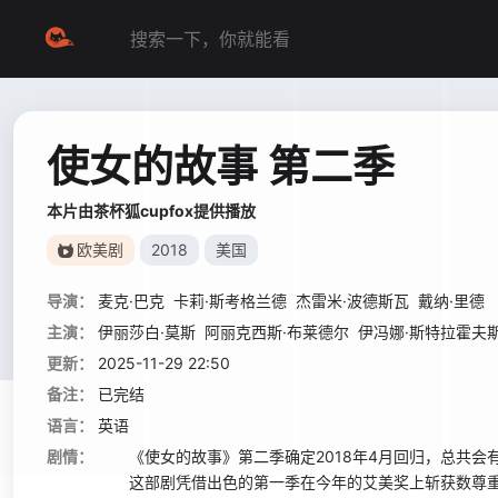
使女的故事 第二季
本片由茶杯狐cupfox提供播放
欧美剧
2018
美国
导演：
麦克·巴克
卡莉·斯考格兰德
杰雷米·波德斯瓦
戴纳·里德
主演：
伊丽莎白·莫斯
阿丽克西斯·布莱德尔
伊冯娜·斯特拉霍夫
更新：
2025-11-29 22:50
备注：
已完结
语言：
英语
剧情：
《使女的故事》第二季确定2018年4月回归，总共会有
这部剧凭借出色的第一季在今年的艾美奖上斩获数尊重