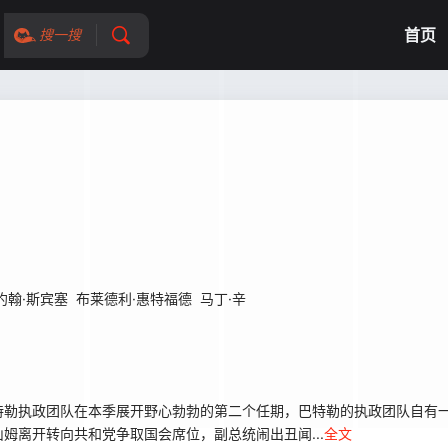
首页
搜一搜
约翰·斯宾塞
布莱德利·惠特福德
马丁·辛
勒执政团队在本季展开野心勃勃的第二个任期，巴特勒的执政团队自有一
离开转向共和党争取国会席位，副总统闹出丑闻...
全文