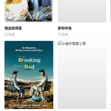
情迷彼得堡
斯特林角
已完结
已完结