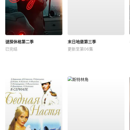
谜探休格第二季
末日地堡第三季
已完结
更新至第06集