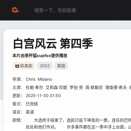
白宫风云 第四季
本片由茶杯狐cupfox提供播放
欧美剧
2002
美国
导演：
Chris
Misiano
主演：
杜勒·希尔
艾莉森·珍妮
罗伯·劳
简·默勒尼
理查德·希夫
更新：
2025-11-30 01:50
备注：
已完结
语言：
英语
剧情：
大选终于结束了，选民已投下神圣的一票，连任的巴特
处处和他们作对。 许多事件都在这一季中浮上台面，山姆