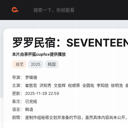
罗罗民宿：SEVENTEE
本片由茶杯狐cupfox提供播放
综艺
2025
韩国
导演：
罗暎锡
主演：
崔胜哲
洪知秀
文俊辉
权顺荣
全圆佑
李知勋
徐明浩
更新：
2025-11-29 22:59
备注：
已完结
语言：
韩语
剧情：
是制作组秘密企划并准备的节目，虽然具体内容尚未公开，