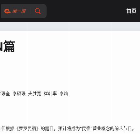
首页
搜一搜
N篇
金珉奎
李硕珉
夫胜宽
崔韩率
李灿
但根据《罗罗民宿》的题目，预计将成为"民宿"营业概念的综艺节目。