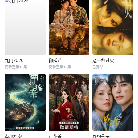
九门2026
御廷谣
这一秒过火
更新至第16集
更新至第19集
已完结
南部档案
百花杀
野狗骨头