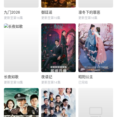
九门2026
御廷谣
凛冬下的罪恶
更新至第16集
更新至第19集
更新至第16集
长夜如歌
夜语记
昭阳公主
更新至第18集
更新至第14集
已完结