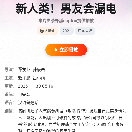
新人类！男友会漏电
本片由茶杯狐cupfox提供播放
大陆剧
2021
中国大陆
立即播放
导演：
谭友业
孙景岩
主演：
敖瑞鹏
吕小雨
更新：
2025-11-30 05:16
备注：
已完结
语言：
汉语普通话
剧情：
该剧讲述了人气偶像胡理（敖瑞鹏 饰）发现自己真实身份为
人工智能，因出现不可修复的故障，被公司欲以“抑郁症自
杀”的形式销毁，而后胡理逃至女主纪念（吕小雨 饰）家躲
避，开启了奇幻浪漫的同居生活。