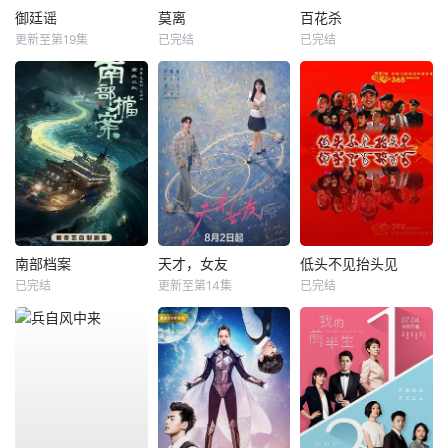
御廷谣
莫离
百花杀
更新至第19集
已完结
已完结
南部档案
天才，女友
低头不见抬头见
已完结
更新至第14集
已完结