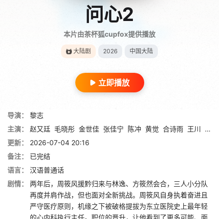
问心2
本片由茶杯狐cupfox提供播放
大陆剧
2026
中国大陆
立即播放
导演：
黎志
主演：
赵又廷
毛晓彤
金世佳
张佳宁
陈冲
黄觉
合诗雨
王川
孙浠
更新：
2026-07-04 20:16
备注：
已完结
语言：
汉语普通话
剧情：
两年后，周筱风援黔归来与林逸、方筱然会合，三人小分队
再度并肩作战，但也面对全新挑战。周筱风自身执着奋进且
严守医疗原则，机缘之下被破格提拔为东立医院史上最年轻
的心内科执行主任。职位的晋升，让他看到了更多可能、面