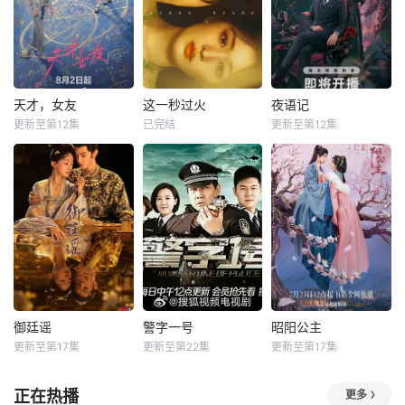
天才，女友
这一秒过火
夜语记
更新至第12集
已完结
更新至第12集
御廷谣
警字一号
昭阳公主
更新至第17集
更新至第22集
更新至第17集
正在热播
更多