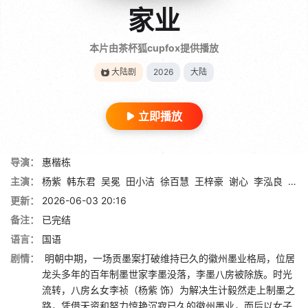
家业
本片由茶杯狐cupfox提供播放
大陆剧
2026
大陆
立即播放
导演：
惠楷栋
主演：
杨紫
韩东君
吴冕
田小洁
徐百慧
王梓豪
谢心
李泓良
杨斯
更新：
2026-06-03 20:16
备注：
已完结
语言：
国语
剧情：
明朝中期，一场贡墨案打破维持已久的徽州墨业格局，位居
龙头多年的百年制墨世家李墨没落，李墨八房被除族。时光
流转，八房幺女李祯（杨紫 饰）为解决生计毅然走上制墨之
路，凭借天资和努力惊艳沉寂已久的徽州墨业，而后以女子