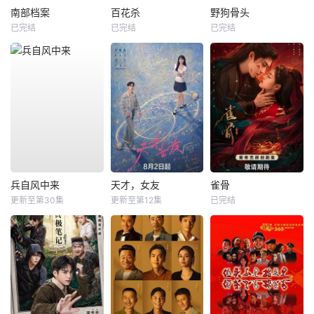
南部档案
百花杀
野狗骨头
已完结
已完结
已完结
兵自风中来
天才，女友
雀骨
更新至第30集
更新至第12集
已完结