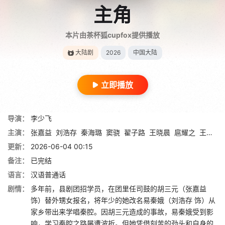
主角
本片由茶杯狐cupfox提供播放
大陆剧
2026
中国大陆
立即播放
导演：
李少飞
主演：
张嘉益
刘浩存
秦海璐
窦骁
翟子路
王晓晨
扈耀之
王海燕
更新：
2026-06-04 00:15
备注：
已完结
语言：
汉语普通话
剧情：
多年前，县剧团招学员，在团里任司鼓的胡三元（张嘉益
饰）替外甥女报名，将年少的她改名易秦娥（刘浩存 饰）从
家乡带出来学唱秦腔。因胡三元造成的事故，易秦娥受到影
响，学习秦腔之路屡遭波折。但她凭借刻苦的劲头和自身的