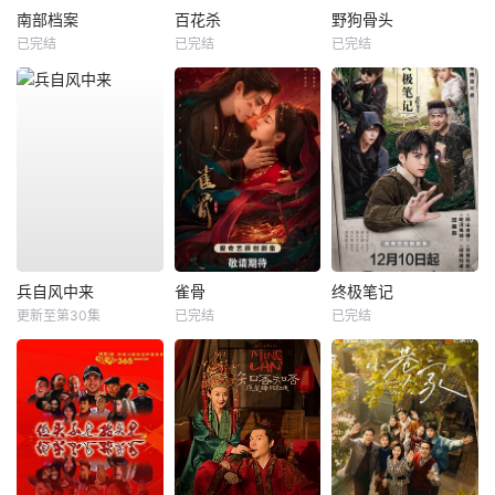
南部档案
百花杀
野狗骨头
已完结
已完结
已完结
兵自风中来
雀骨
终极笔记
更新至第30集
已完结
已完结