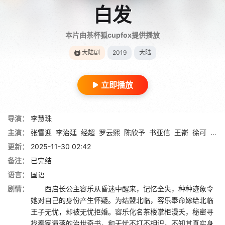
白发
本片由茶杯狐cupfox提供播放
大陆剧
2019
大陆
立即播放
导演：
李慧珠
主演：
张雪迎
李治廷
经超
罗云熙
陈欣予
书亚信
王嵛
徐可
高广
更新：
2025-11-30 02:42
备注：
已完结
语言：
国语
剧情：
西启长公主容乐从昏迷中醒来，记忆全失，种种迹象令
她对自己的身份产生怀疑。为结盟北临，容乐奉命嫁给北临
王子无忧，却被无忧拒婚。容乐化名茶楼掌柜漫夭，秘密寻
找秦家遗落的治世奇书，和无忧不打不相识。不知其真实身