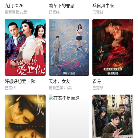
九门2026
凛冬下的罪恶
兵自风中来
更新至第22集
已完结
已完结
好想好想爱上你
天才，女友
雀骨
已完结
更新至第20集
已完结