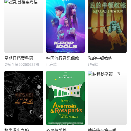
星期日档案粤语
韩国流行音乐偶像
我的牛顿教练
更新至第20250622期
已完结
已完结
数学漫步之旅
心灵休憩处
纳粹秘辛第一季