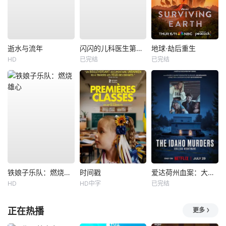
逝水与流年
闪闪的儿科医生第四季
地球·劫后重生
HD
已完结
已完结
铁娘子乐队：燃烧雄心
时间戳
爱达荷州血案：大学梦魇
HD
HD中字
已完结
正在热播
更多