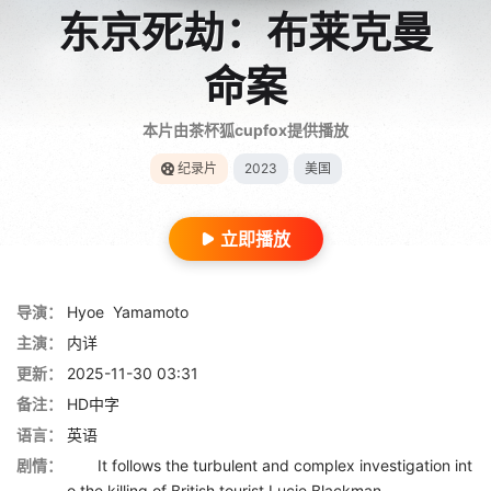
东京死劫：布莱克曼
命案
本片由茶杯狐cupfox提供播放
纪录片
2023
美国
立即播放
导演：
Hyoe
Yamamoto
主演：
内详
更新：
2025-11-30 03:31
备注：
HD中字
语言：
英语
剧情：
It follows the turbulent and complex investigation int
o the killing of British tourist Lucie Blackman.