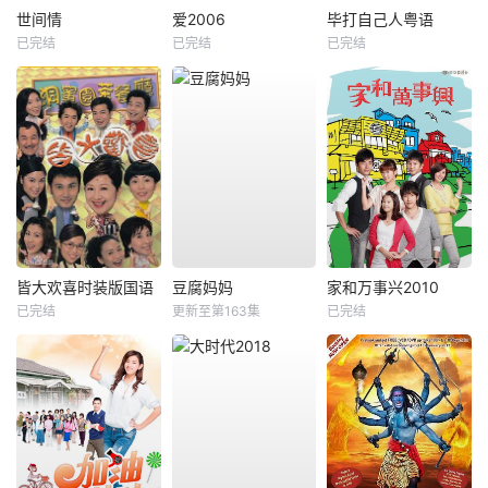
世间情
爱2006
毕打自己人粤语
已完结
已完结
已完结
皆大欢喜时装版国语
豆腐妈妈
家和万事兴2010
已完结
更新至第163集
已完结