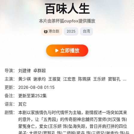
百味人生
本片由茶杯狐cupfox提供播放
港台剧
2025
台湾
立即播放
导演：
刘建律
卓群超
主演：
黄少祺
谢承均
王振复
江宏恩
陈珮骐
王乐妍
窦智孔
江国
更新：
2026-08-08 01:15
备注：
更新至第252集
语言：
其它
剧情：
本剧以家族情仇与时代情怀为主轴，剧情叙述一场突如其来
的意外，让「五秀园」的传奇厨神总舖师万里师(刘汉强 饰)
蒙冤身亡，爱女(王乐妍 饰)坠海失踪，昔日并肩打拼的四位
弟子: 大师兄(窦智孔 饰)二师姐(星卉 饰)三师兄(谢承均 饰)与