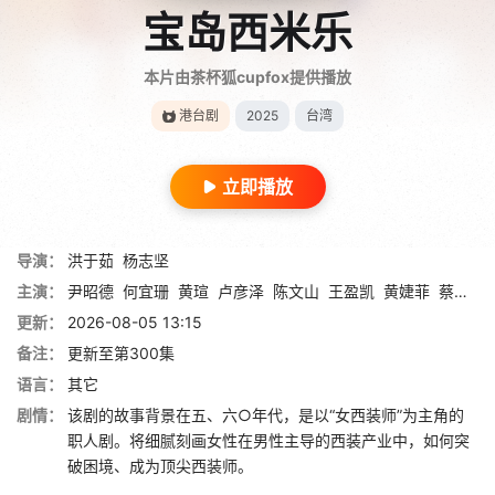
宝岛西米乐
本片由茶杯狐cupfox提供播放
港台剧
2025
台湾
立即播放
导演：
洪于茹
杨志坚
主演：
尹昭德
何宜珊
黄瑄
卢彦泽
陈文山
王盈凯
黄婕菲
蔡祥
马
更新：
2026-08-05 13:15
备注：
更新至第300集
语言：
其它
剧情：
该剧的故事背景在五、六○年代，是以“女西装师”为主角的
职人剧。将细腻刻画女性在男性主导的西装产业中，如何突
破困境、成为顶尖西装师。