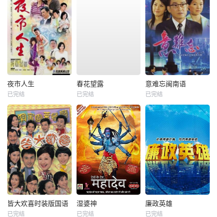
夜市人生
春花望露
意难忘闽南语
已完结
已完结
已完结
皆大欢喜时装版国语
湿婆神
廉政英雄
已完结
已完结
已完结