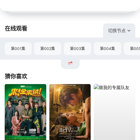
在线观看
切换节点
第001集
第002集
第003集
第004集
第00
猜你喜欢