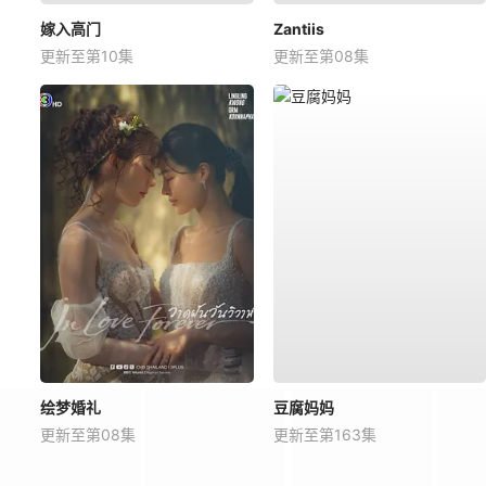
第289集
第290集
第291集
第292集
嫁入高门
Zantiis
更新至第10集
更新至第08集
第301集
第302集
第303集
第304集
第313集
第314集
第315集
第316集
第325集
第326集
第327集
第328集
第337集
绘梦婚礼
豆腐妈妈
更新至第08集
更新至第163集