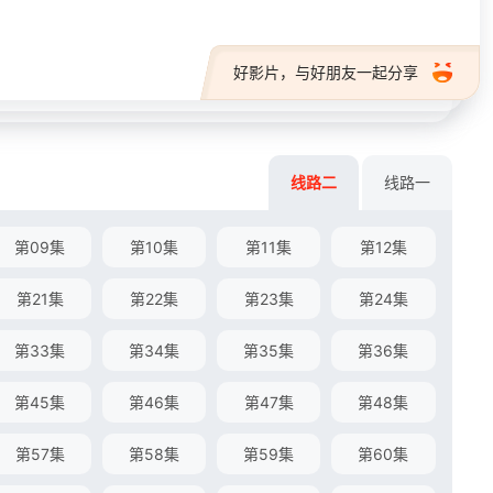
好影片，与好朋友一起分享
线路二
线路一
第09集
第10集
第11集
第12集
第21集
第22集
第23集
第24集
第33集
第34集
第35集
第36集
第45集
第46集
第47集
第48集
第57集
第58集
第59集
第60集