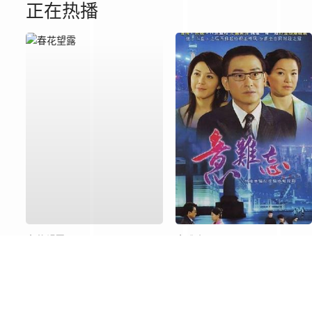
正在热播
春花望露
意难忘
已完结
已完结