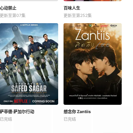
第297集
第298集
第299集
第300集
心动禁止
百味人生
更新至第07集
更新至第252集
第309集
第310集
第311集
第312集
第321集
第322集
第323集
第324集
第333集
第334集
第335集
第336集
萨菲德·萨加尔行动
想念你 Zantiis
已完结
已完结