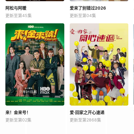
第293集
第294集
第295集
第296集
阿松与阿暖
爱来了别错过2026
更新至第45集
更新至第04集
第305集
第306集
第307集
第308集
第317集
第318集
第319集
第320集
第329集
第330集
第331集
第332集
来！金来号！
爱·回家之开心速递
更新至第02集
更新至第2868集