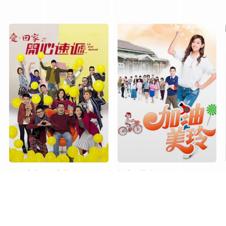
爱·回家之开心速递
加油！美玲
更新至第2868集
已完结