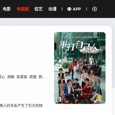
电影
电视剧
综艺
动漫
APP
雪心
胡枫
吴君丽
周骢
郭少芸
余子明
黄子雄
何傲儿
骆应钧
吕珊
两人的关系产生了巨大的转