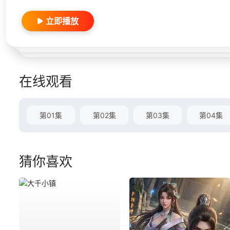
立即播放
在线观看
第01集
第02集
第03集
第04集
猜你喜欢