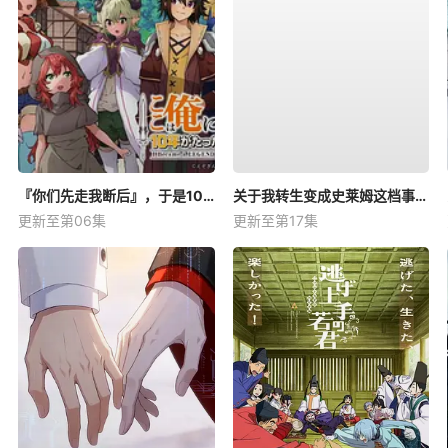
『你们先走我断后』，于是10年后我成为了传说
关于我转生变成史莱姆这档事第四季
更新至第06集
更新至第17集