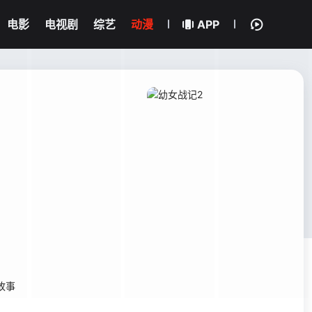
电影
电视剧
综艺
动漫
APP
故事