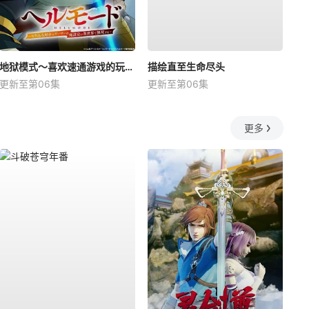
地狱模式～喜欢速通游戏的玩家在废设定异世界无双～第2季
描绘直至生命尽头
更新至第06集
更新至第06集
更多