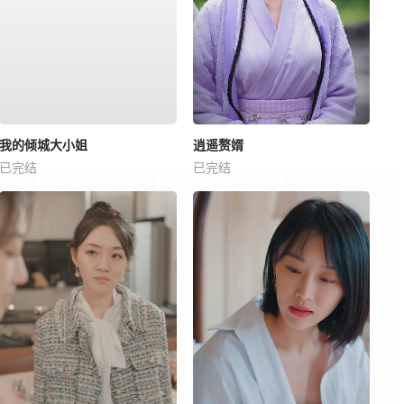
我的倾城大小姐
逍遥赘婿
已完结
已完结