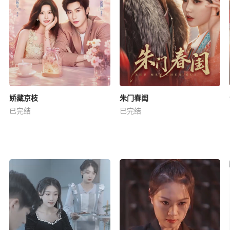
娇藏京枝
朱门春闺
已完结
已完结