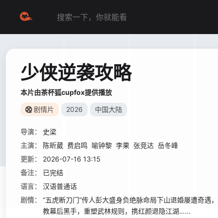
少侠逆袭攻略
本片由茶杯狐cupfox提供播放
剧情片
2026
中国大陆
导演：
史梁
主演：
陈昕葳
费启鸣
喻钟黎
李果
张竞达
岳冬峰
更新：
2026-07-16 13:15
备注：
已完结
语言：
汉语普通话
剧情：
“五虎断刀门”传人彭大盛身负绝脉命局下山退婚屡遭奇遇
教幕后黑手，重塑武林规则，携红颜退隐江湖……