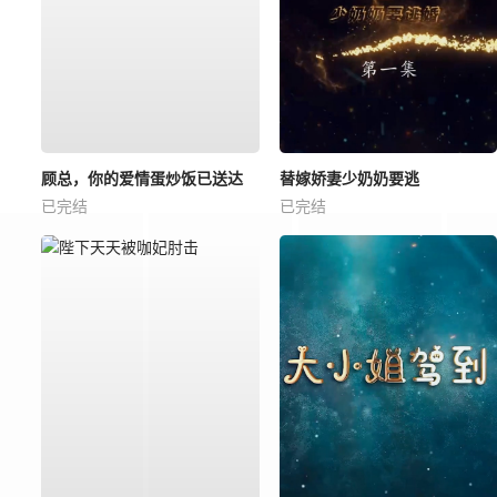
顾总，你的爱情蛋炒饭已送达
替嫁娇妻少奶奶要逃
已完结
已完结