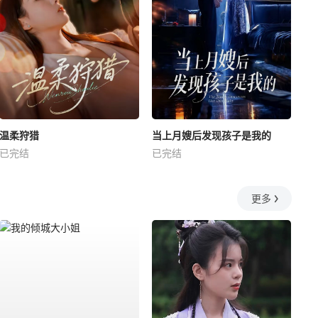
温柔狩猎
当上月嫂后发现孩子是我的
已完结
已完结
更多