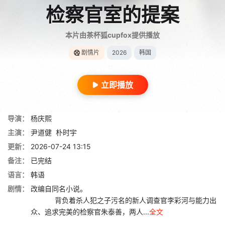
检察官室的提案
本片由茶杯狐cupfox提供播放
剧情片
2026
韩国
立即播放
导演：
杨庆熙
主演：
尹道健
朴时宇
更新：
2026-07-24 13:15
备注：
已完结
语言：
韩语
剧情：
改编自同名小说。
背负着杀人犯之子污名的新人调查官李彩河与能力出
众、追求完美的检察官朱泰善，两人...
全文