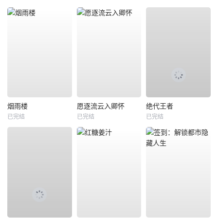
烟雨楼
愿逐流云入卿怀
绝代王者
已完结
已完结
已完结