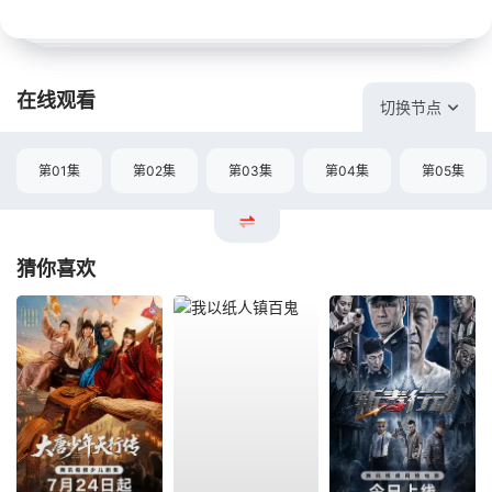
在线观看
切换节点
第01集
第02集
第03集
第04集
第05集
猜你喜欢