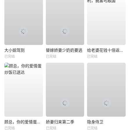
大小姐驾到
替嫁娇妻少奶奶要逃
给老婆花钱十倍返利，我富可敌国
已完结
已完结
已完结
顾总，你的爱情蛋炒饭已送达
娇妻归来第二季
隐身侍卫
已完结
已完结
已完结