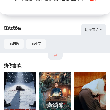
在线观看
切换节点
HD国语
HD中字
猜你喜欢