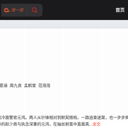
首页
搜一搜
意涵
周九良
孟鹤堂
范湉湉
的冷面警官元鸿。两人从针锋相对到默契搭档，一路追查迷案，也一步步
的赵少商与执念深重的元鸿，在抽丝剥茧中直面真...
全文