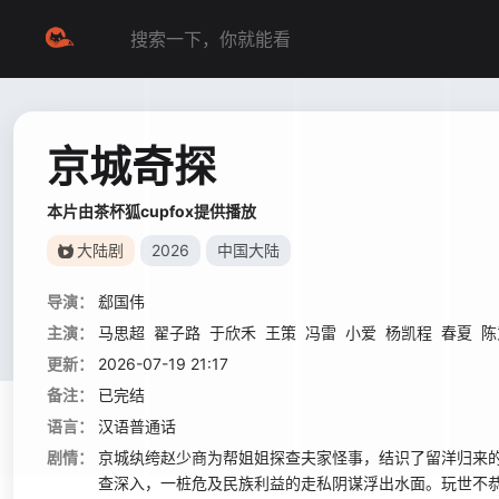
京城奇探
本片由茶杯狐cupfox提供播放
大陆剧
2026
中国大陆
导演：
郄国伟
主演：
马思超
翟子路
于欣禾
王策
冯雷
小爱
杨凯程
春夏
陈
更新：
2026-07-19 21:17
备注：
已完结
语言：
汉语普通话
剧情：
京城纨绔赵少商为帮姐姐探查夫家怪事，结识了留洋归来
查深入，一桩危及民族利益的走私阴谋浮出水面。玩世不恭