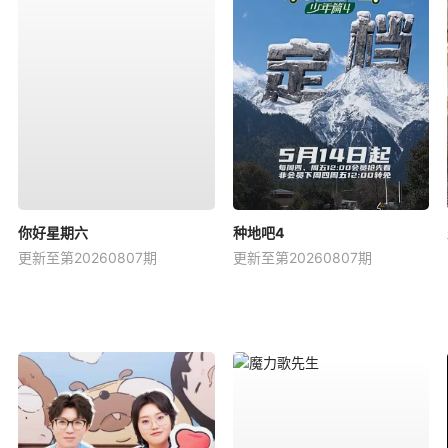
你好星期六
种地吧4
更新至第20260807期
更新至第20260807期