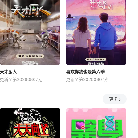
天才厨人
喜欢你我也是第六季
更新至第20260807期
更新至第20260807期
更多