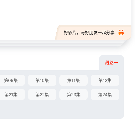
好影片，与好朋友一起分享
线路一
第09集
第10集
第11集
第12集
第21集
第22集
第23集
第24集