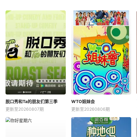
脱口秀和Ta的朋友们第三季
WTO姐妹会
更新至20260807期
更新至20260806期