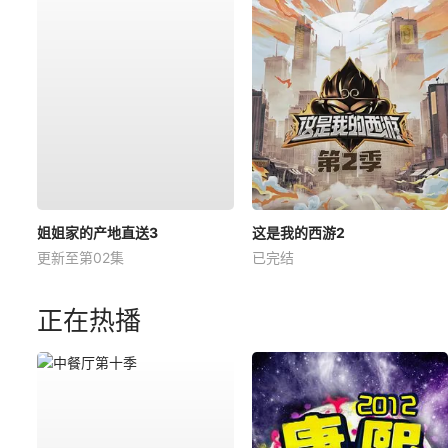
姐姐家的产地直送3
这是我的西游2
更新至第02集
已完结
正在热播