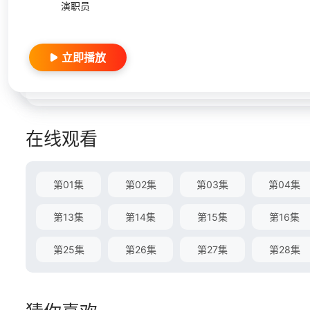
演职员
立即播放
在线观看
第01集
第02集
第03集
第04集
第13集
第14集
第15集
第16集
第25集
第26集
第27集
第28集