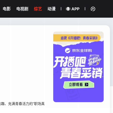
电影
电视剧
综艺
动漫
APP
趣、充满青春活力的“职场真