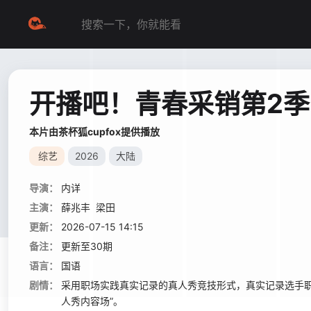
开播吧！青春采销第2季
本片由茶杯狐cupfox提供播放
综艺
2026
大陆
导演：
内详
主演：
薛兆丰
梁田
更新：
2026-07-15 14:15
备注：
更新至30期
语言：
国语
剧情：
采用职场实践真实记录的真人秀竞技形式，真实记录选手
人秀内容场”。