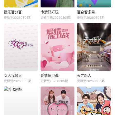
娱乐百分百
命运好好玩
百变智多星
更新至20260805期
更新至第20260805期
更新至20260805期
女人我最大
爱情保卫战
天才厨人
更新至20260805期
更新至20260805期
更新至20260805期