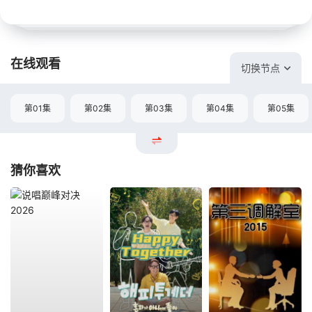
在线观看
切换节点
第01集
第02集
第03集
第04集
第05集
猜你喜欢