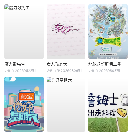
魔力歌先生
女人我最大
地球超新鲜第二季
更新至20260522期
更新至第20260806期
更新至20260808期