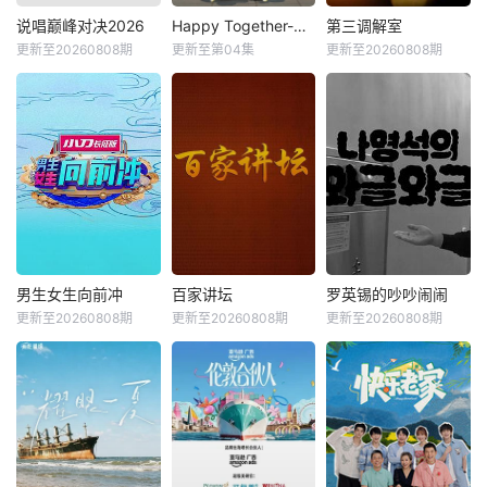
说唱巅峰对决2026
Happy Together-不是一个人真好
第三调解室
更新至20260808期
更新至第04集
更新至20260808期
男生女生向前冲
百家讲坛
罗英锡的吵吵闹闹
更新至20260808期
更新至20260808期
更新至20260808期