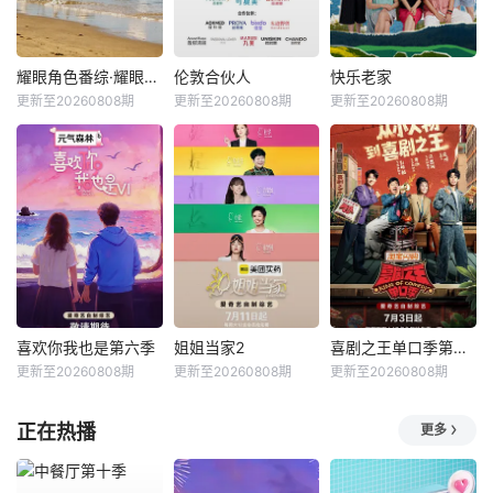
耀眼角色番综·耀眼一夏
伦敦合伙人
快乐老家
更新至20260808期
更新至20260808期
更新至20260808期
喜欢你我也是第六季
姐姐当家2
喜剧之王单口季第三季
更新至20260808期
更新至20260808期
更新至20260808期
正在热播
更多