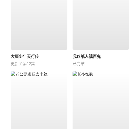
大唐少年天行传
我以纸人镇百鬼
更新至第12集
已完结