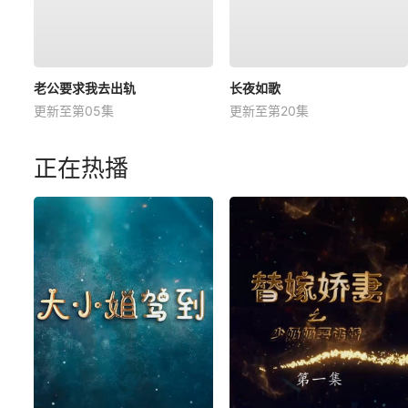
老公要求我去出轨
长夜如歌
更新至第05集
更新至第20集
正在热播