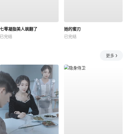
七零凝脂美人飒翻了
她的蜜刃
已完结
已完结
更多