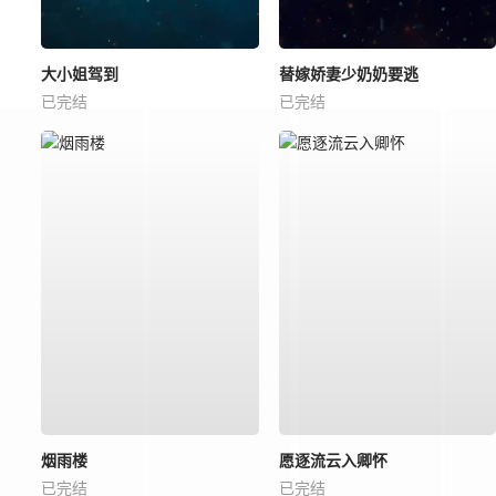
大小姐驾到
替嫁娇妻少奶奶要逃
已完结
已完结
烟雨楼
愿逐流云入卿怀
已完结
已完结