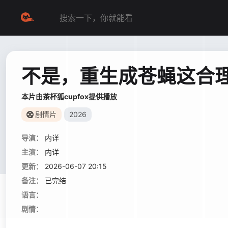
不是，重生成苍蝇这合
本片由茶杯狐cupfox提供播放
剧情片
2026
导演：
内详
主演：
内详
更新：
2026-06-07 20:15
备注：
已完结
语言：
剧情：