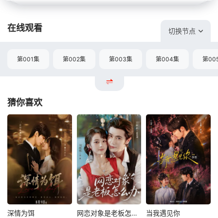
在线观看
切换节点
第001集
第002集
第003集
第004集
第00
猜你喜欢
深情为饵
网恋对象是老板怎么办
当我遇见你