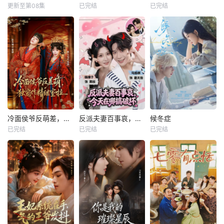
更新至第08集
已完结
已完结
冷面侯爷反萌差，独宠作精继室啦
反派夫妻百事哀，今天在哪搞破坏
候冬症
已完结
已完结
已完结