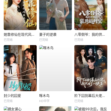
她靠修仙在现代风生水起
妻子的逆袭
八零倒爷：我的供销社能跨时空
已完结
已完结
已完结
封少的囚爱
啄木鸟
阶下囚到幕后大佬，我只用一块玉
已完结
HD中字
已完结