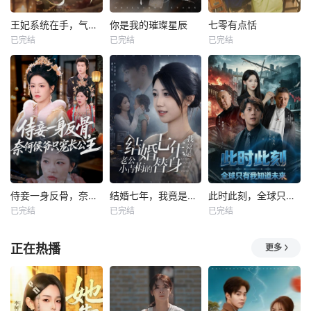
王妃系统在手，气的王爷发抖
你是我的璀璨星辰
七零有点恬
已完结
已完结
已完结
侍妾一身反骨，奈何侯爷只宠长公主
结婚七年，我竟是老公小青梅的替身
此时此刻，全球只有我知道未来
已完结
已完结
已完结
正在热播
更多