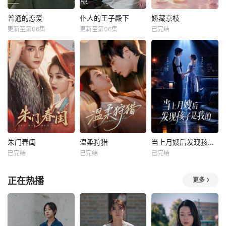
普通的恋爱
仆人的王子殿下
娇藏京枝
更新至第06集
更新至第06集
已完结
朱门春闺
温柔狩猎
当上月嫂后发现孩子是我的
已完结
已完结
已完结
正在热播
更多