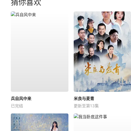
猜你喜欢
兵自风中来
米良与麦青
已完结
更新至第13集