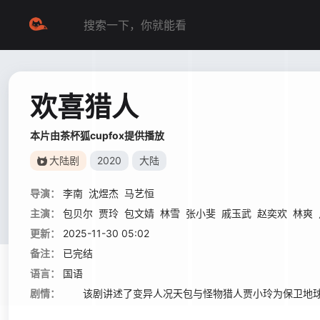
欢喜猎人
本片由茶杯狐cupfox提供播放
大陆剧
2020
大陆
导演：
李南
沈煜杰
马艺恒
主演：
包贝尔
贾玲
包文婧
林雪
张小斐
戚玉武
赵奕欢
林爽
更新：
2025-11-30 05:02
备注：
已完结
语言：
国语
剧情：
该剧讲述了变异人况天包与怪物猎人贾小玲为保卫地球