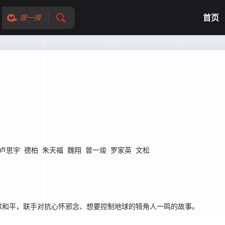
首页
搜一搜
卢思宇
德柏
朱天福
魏翔
曾一竣
罗家英
文松
和平，联手对抗心怀邪念、想要控制地球的犄角人一鸣的故事。