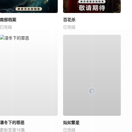
南部档案
百花杀
已完结
已完结
凛冬下的罪恶
灿如繁星
更新至第16集
已完结