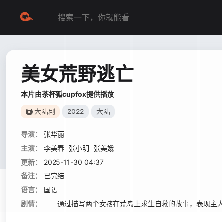
美女荒野逃亡
本片由茶杯狐cupfox提供播放
大陆剧
2022
大陆
导演：
张华丽
主演：
李美春
张小明
张美娥
更新：
2025-11-30 04:37
备注：
已完结
语言：
国语
剧情：
通过描写两个女孩在荒岛上求生自救的故事，表现主人