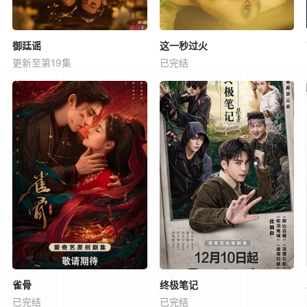
御廷谣
这一秒过火
更新至第19集
已完结
雀骨
终极笔记
已完结
已完结