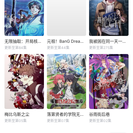
无限抽取：开局核平修仙世界动态漫
元祖！BanG Dream酱
我被困在同一天一千年动态漫
更新至第84集
更新至第44集
更新至第275集
梅比乌斯之尘
落第贤者的学院无双第二回转生，S等级作弊魔术师冒险记
谷雨街后巷
更新至第05集
更新至第07集
更新至第02集