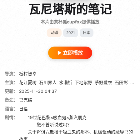
瓦尼塔斯的笔记
本片由茶杯狐cupfox提供播放
动漫
2021
日本
立即播放
导演：
板村智幸
主演：
花江夏树
石川界人
水濑祈
下地紫野
茅野爱衣
石田彰
小牧
更新：
2025-11-30 04:37
备注：
已完结
语言：
日语
剧情：
19世纪巴黎×吸血鬼×蒸汽朋克
——您不曾听说过吗？
关于将诅咒散播于吸血鬼的那本、机械驱动的魔导书的
故事。