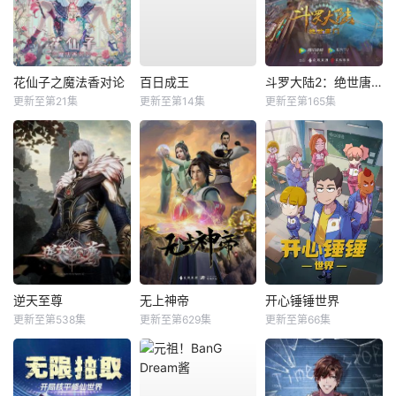
花仙子之魔法香对论
百日成王
斗罗大陆2：绝世唐门
更新至第21集
更新至第14集
更新至第165集
逆天至尊
无上神帝
开心锤锤世界
更新至第538集
更新至第629集
更新至第66集