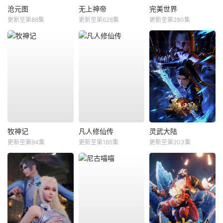
沧元图
无上神帝
完美世界
更新至第88集
更新至第628集
更新至第280集
牧神记
凡人修仙传
灵武大陆
更新至第94集
更新至第185集
更新至第203集