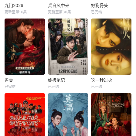
九门2026
兵自风中来
野狗骨头
更新至第16集
更新至第30集
已完结
雀骨
终极笔记
这一秒过火
已完结
已完结
已完结