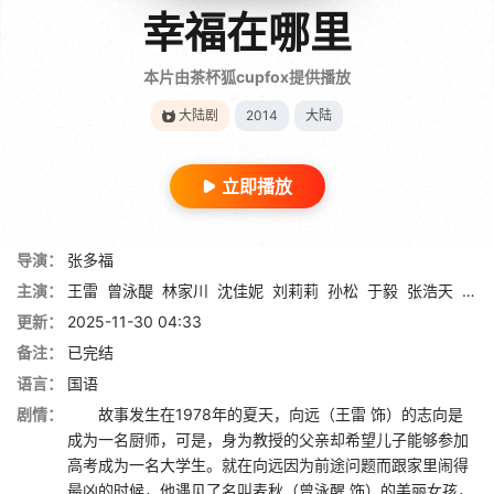
幸福在哪里
本片由茶杯狐cupfox提供播放
大陆剧
2014
大陆
立即播放
导演：
张多福
主演：
王雷
曾泳醍
林家川
沈佳妮
刘莉莉
孙松
于毅
张浩天
林继
更新：
2025-11-30 04:33
备注：
已完结
语言：
国语
剧情：
故事发生在1978年的夏天，向远（王雷 饰）的志向是
成为一名厨师，可是，身为教授的父亲却希望儿子能够参加
高考成为一名大学生。就在向远因为前途问题而跟家里闹得
最凶的时候，他遇见了名叫麦秋（曾泳醒 饰）的美丽女孩，