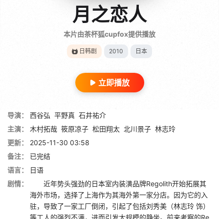
月之恋人
本片由茶杯狐cupfox提供播放
日韩剧
2010
日本
立即播放
导演：
西谷弘
平野真
石井祐介
主演：
木村拓哉
筱原凉子
松田翔太
北川景子
林志玲
更新：
2025-11-30 03:58
备注：
已完结
语言：
日语
剧情：
近年势头强劲的日本室内装潢品牌Regolith开始拓展其
海外市场，选择了上海作为其海外第一家分店。因为它的入
驻，导致了一家工厂倒闭，引起了包括刘秀美（林志玲 饰）
等工人的强烈不满，进而引发大规模的静坐。前来考察的Re