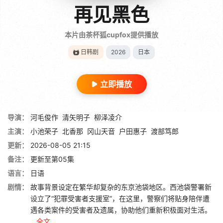
再见黑色
本片由茶杯狐cupfox提供播放
日韩剧
2026
日本
立即播放
导演：
河毛俊作
清矢明子
柳泽凌介
主演：
小池荣子
北香那
冈山天音
户田惠子
渡部笃郎
更新：
2026-08-05 21:15
备注：
更新至第05集
语言：
日语
剧情：
故事背景设定在繁华却复杂的东京池袋地区。西池袋警署新
设立了“犯罪受害者支援室”，在这里，警察们将贴身陪伴遭
遇各类案件的受害者及遗属，协助他们重新积极面对生活。
...
全文