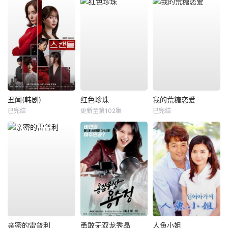
丑闻(韩剧)
红色珍珠
我的荒糖恋爱
已完结
更新至第102集
已完结
亲密的雷普利
勇敢无双龙秀晶
人鱼小姐