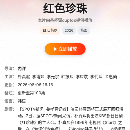
红色珍珠
本片由茶杯狐cupfox提供播放
日韩剧
2026
韩国
立即播放
导演：
内详
主演：
朴真熙
李甫姫
李元宗
韩振熙
李应敬
李代延
金惠仙
金宣
更新：
2026-08-06 16:15
备注：
更新至第100集
语言：
韩语
剧情：
【SPOTV新闻=姜孝真记者】演员朴真熙将正式展开回归活
动。7日，据SPOTV新闻采访，朴真熙将出演KBS新日日剧
《红珍珠》的主人公。朴真熙自1996年电视剧《Start》之
后，在《为您创造幸福》、《Singing孙子兵法》、《熊娜高